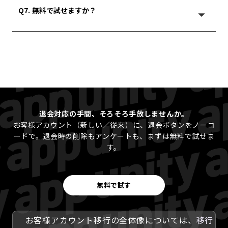
退会理由アンケートの取得、退会タグの付与、自動ログアウ
Q7. 無料で試せますか？
ト、メタフィールドの削除に加え、Shopify Flow連携でスタッ
arrow_drop_up
フ通知などの後続処理を自由に組めます。
はい。7日間の無料体験をご用意しています。開発ストアでは
BASIC の全機能を無料でお使いいただけます。
退会対応の手間、そろそろ手放しませんか。
お客様アカウント（新しい／従来）に、退会ボタンをノーコ
ードで。退会時の削除もアンケートも、まずは無料で試せま
す。
無料で試す
お客様アカウント移行の全体像については、
移行