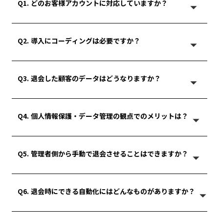
Q1. どのお客様アカウントに対応していますか？
arrow_drop_up
新しいお客様アカウント（Customer accounts）および従来の
Q2. 導入にコーディングは必要ですか？
お客様アカウントに対応しています。移行で使えなくなった
arrow_drop_up
退会機能を、ノーコードで実装できます。
新しいお客様アカウント（Customer accounts）および従来の
Q3. 退会した顧客のデータはどうなりますか？
お客様アカウントに対応しています。移行で使えなくなった
arrow_drop_up
退会機能を、ノーコードで実装できます。
退会と同時に、氏名のマスキング・メールアドレスの変換・住
Q4. 個人情報保護・データ管理の観点でのメリットは？
所/電話番号の削除・マーケティング同意の解除を自動で行いま
arrow_drop_up
す。削除できない顧客もマスキングで安全に個人情報を処理し
ます。
退会者の個人情報は適切に削除・マスキングする必要がありま
Q5. 管理者側から手動で退会させることはできますか？
す。手作業だと処理漏れが生じ「退会済みなのにデータが残
arrow_drop_up
る」状態がリスクに。Safe Delete は退会と同時に自動処理
し、退会者データを常にクリーンに保ちます。処理範囲は自社
の退会ポリシー・利用規約に合わせて設定できます。
はい。管理画面から手動で退会処理を行うことも可能です。
Q6. 退会時にできる自動化にはどんなものがありますか？
arrow_drop_up