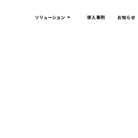
arrow_drop_up
導入事例
お知らせ
ソリューション
Xross ID
IDP
Account Hub
Subscription
Tracking
025/9/29
Policy Consent
Safe Delete
カウントに“リッチなマイペー
pp Unity Account H
を標準実装
のお客様アカウントへの移行後も、マイページ上で