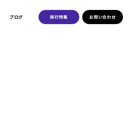
ブログ
移行特集
お問い合わせ
ジ”を導
ub』にバナー
会員向け販促を強